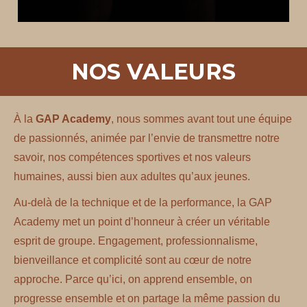
NOS VALEURS
À la
GAP Academy
, nous sommes avant tout une équipe
de passionnés, animée par l’envie de transmettre notre
savoir, nos compétences sportives et nos valeurs
humaines, aussi bien aux adultes qu’aux jeunes.
Au-delà de la technique et de la performance, la GAP
Academy met un point d’honneur à créer un véritable
esprit de groupe. Engagement, professionnalisme,
bienveillance et complicité sont au cœur de notre
approche. Parce qu’ici, on apprend ensemble, on
progresse ensemble et on partage la même passion du